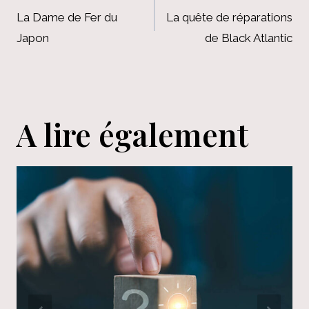
de
La Dame de Fer du
La quête de réparations
Japon
de Black Atlantic
l’article
A lire également