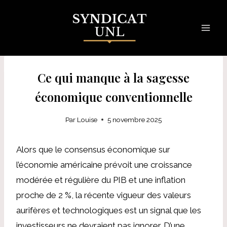
Skip
to
content
Ce qui manque à la sagesse
économique conventionnelle
Par
Louise
5 novembre 2025
Alors que le consensus économique sur
l’économie américaine prévoit une croissance
modérée et régulière du PIB et une inflation
proche de 2 %, la récente vigueur des valeurs
aurifères et technologiques est un signal que les
investisseurs ne devraient pas ignorer. D’une