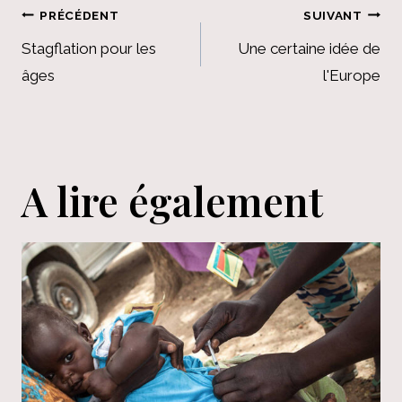
Navigation
PRÉCÉDENT
SUIVANT
de
Stagflation pour les
Une certaine idée de
âges
l'Europe
l’article
A lire également