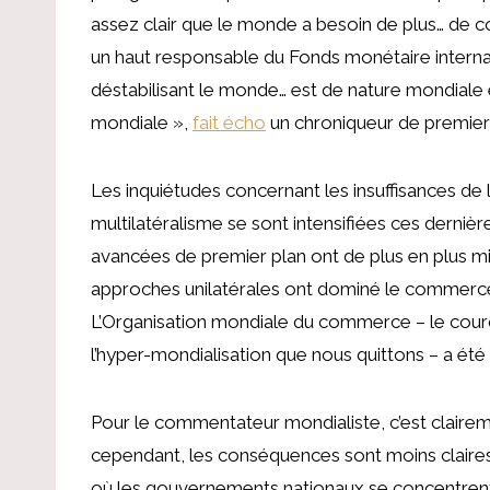
assez clair que le monde a besoin de plus… de c
un haut responsable du Fonds monétaire interna
déstabilisant le monde… est de nature mondiale e
mondiale »,
fait écho
un chroniqueur de premier
Les inquiétudes concernant les insuffisances de 
multilatéralisme se sont intensifiées ces derniè
avancées de premier plan ont de plus en plus mi
approches unilatérales ont dominé le commerce, le
L’Organisation mondiale du commerce – le cour
l’hyper-mondialisation que nous quittons – a été 
Pour le commentateur mondialiste, c’est claire
cependant, les conséquences sont moins claires 
où les gouvernements nationaux se concentrent 