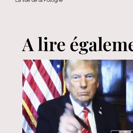
La vue de la Pologne
de
l’article
A lire égalem