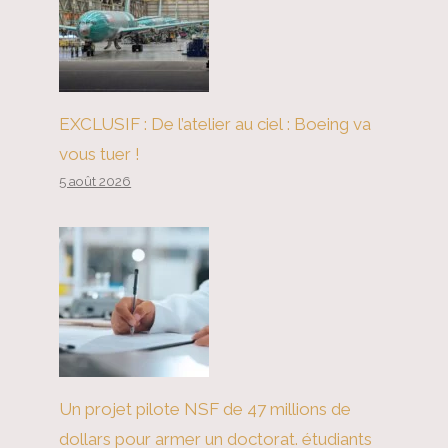
L’intérêt des États-Unis à mettre
fin à la crise ukrainienne
EXCLUSIF : De l’atelier au ciel : Boeing va
vous tuer !
5 août 2026
Un projet pilote NSF de 47 millions de
dollars pour armer un doctorat. étudiants