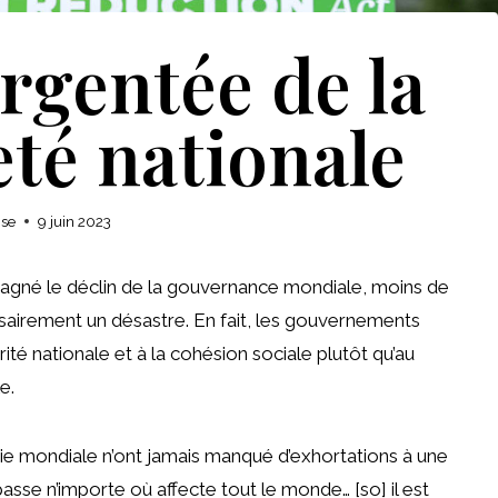
rgentée de la
té nationale
ise
9 juin 2023
agné le déclin de la gouvernance mondiale, moins de
ssairement un désastre. En fait, les gouvernements
ité nationale et à la cohésion sociale plutôt qu’au
e.
mondiale n’ont jamais manqué d’exhortations à une
sse n’importe où affecte tout le monde… [so] il est