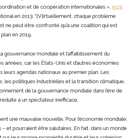
oordination et de coopération internationales »,
écrit
tional en 2013. “[V]irtuellement, chaque problème
t ne peut être confronté qu’à une coalition qui est
 plan en 2019.
la gouvernance mondiale et l’affaiblissement du
res années, car les États-Unis et d’autres économies
s leurs agendas nationaux au premier plan. Les
s politiques industrielles et la transition climatique.
onnement de la gouvernance mondiale dans l’ère de
réduite à un spectateur inefficace.
ment une mauvaise nouvelle. Pour l’économie mondiale,
– et pourraient être salutaires. En fait, dans un monde
sur leur propre prospérité durable et leur cohésion