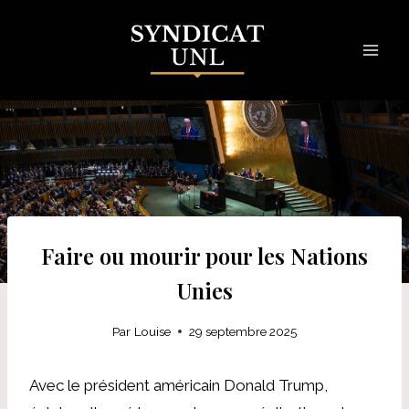
Skip
to
content
Faire ou mourir pour les Nations
Unies
Par
Louise
29 septembre 2025
Avec le président américain Donald Trump,