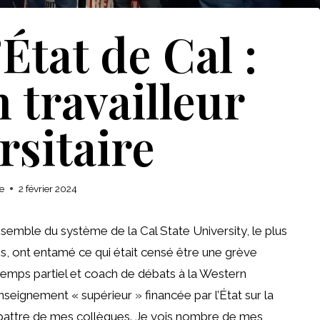
État de Cal :
n travailleur
rsitaire
e
2 février 2024
l’ensemble du système de la Cal State University, le plus
is, ont entamé ce qui était censé être une grève
à temps partiel et coach de débats à la Western
nseignement « supérieur » financée par l’État sur la
se battre de mes collègues. Je vois nombre de mes