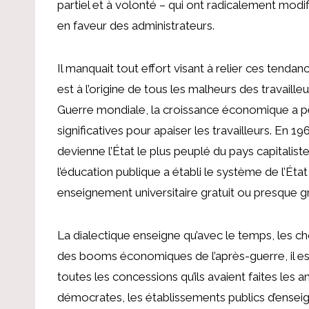
partiel et à volonté – qui ont radicalement modifi
en faveur des administrateurs.
Il manquait tout effort visant à relier ces tend
est à l’origine de tous les malheurs des travaill
Guerre mondiale, la croissance économique a per
significatives pour apaiser les travailleurs. En 
devienne l’État le plus peuplé du pays capitalis
l’éducation publique a établi le système de l’État 
enseignement universitaire gratuit ou presque gra
La dialectique enseigne qu’avec le temps, les c
des booms économiques de l’après-guerre, il es
toutes les concessions qu’ils avaient faites les 
démocrates, les établissements publics d’enseig