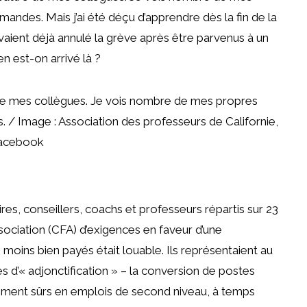
andes. Mais j’ai été déçu d’apprendre dès la fin de la
vaient déjà annulé la grève après être parvenus à un
 est-on arrivé là ?
e de mes collègues. Je vois nombre de mes propres
 / Image : Association des professeurs de Californie,
acebook
es, conseillers, coachs et professeurs répartis sur 23
ssociation (CFA) d’exigences en faveur d’une
moins bien payés était louable. Ils représentaient au
 d’« adjonctification » – la conversion de postes
ment sûrs en emplois de second niveau, à temps