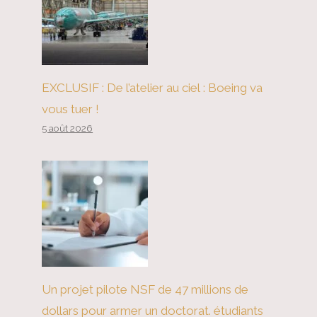
quelle est la prochaine étape pour
« No Kings » ?
EXCLUSIF : De l’atelier au ciel : Boeing va
vous tuer !
5 août 2026
Un projet pilote NSF de 47 millions de
dollars pour armer un doctorat. étudiants