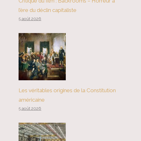
Critique du film : Backrooms – Horreur à
l’ère du déclin capitaliste
5 août 2026
Les véritables origines de la Constitution
américaine
5 août 2026
Au milieu de la guerre et du
chaos, huit millions de personnes
se joignent aux manifestations :