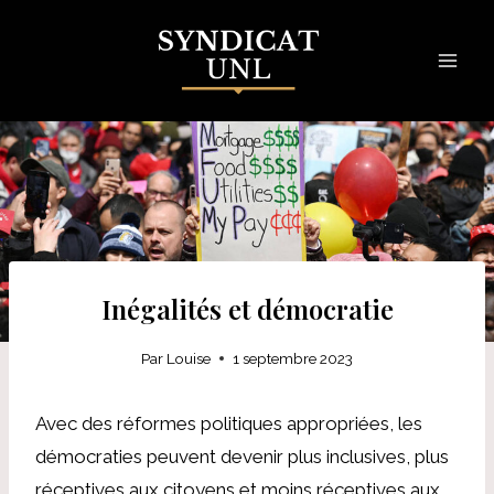
Skip
to
content
Inégalités et démocratie
Par
Louise
1 septembre 2023
Avec des réformes politiques appropriées, les
démocraties peuvent devenir plus inclusives, plus
réceptives aux citoyens et moins réceptives aux