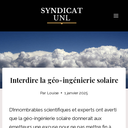
Skip
to
content
Interdire la géo-ingénierie solaire
Par
Louise
1 janvier 2025
D’innombrables scientifiques et experts ont averti
que la géo-ingénierie solaire donnerait aux
émetteurs une excuse pour ne pas mettre fin à