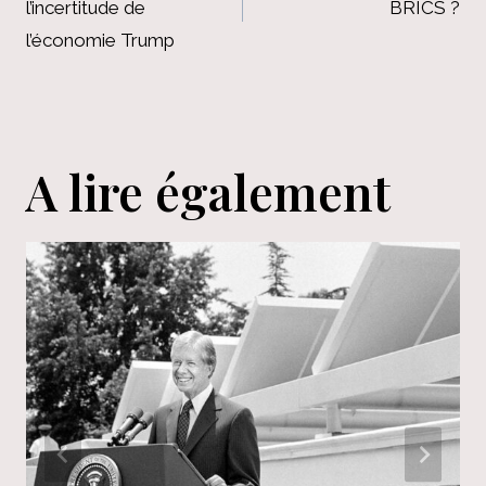
l’incertitude de
BRICS ?
l’article
l’économie Trump
A lire également