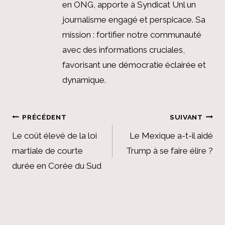
en ONG, apporte à Syndicat Unl un
journalisme engagé et perspicace. Sa
mission : fortifier notre communauté
avec des informations cruciales,
favorisant une démocratie éclairée et
dynamique.
Navigation
PRÉCÉDENT
SUIVANT
de
Le coût élevé de la loi
Le Mexique a-t-il aidé
martiale de courte
Trump à se faire élire ?
l’article
durée en Corée du Sud