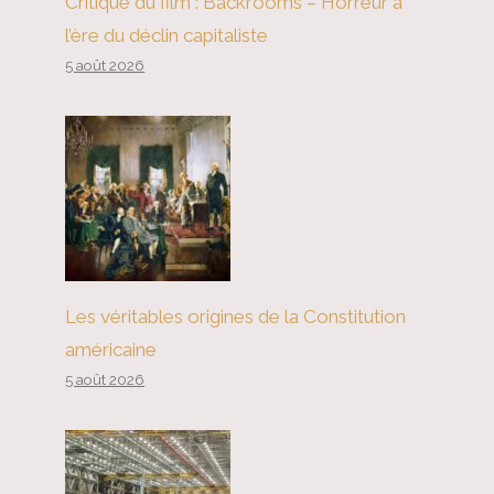
Critique du film : Backrooms – Horreur à
l’ère du déclin capitaliste
5 août 2026
Les véritables origines de la Constitution
américaine
5 août 2026
L’économie américaine en
ébullition