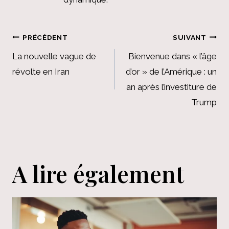
Navigation
PRÉCÉDENT
SUIVANT
de
La nouvelle vague de
Bienvenue dans « l’âge
révolte en Iran
d’or » de l’Amérique : un
l’article
an après l’investiture de
Trump
A lire également