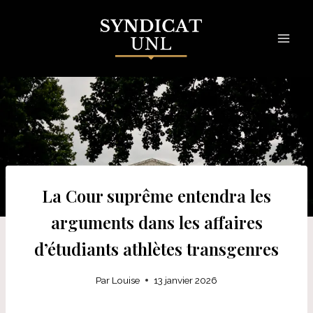
Skip
to
content
La Cour suprême entendra les
arguments dans les affaires
d’étudiants athlètes transgenres
Par
Louise
13 janvier 2026