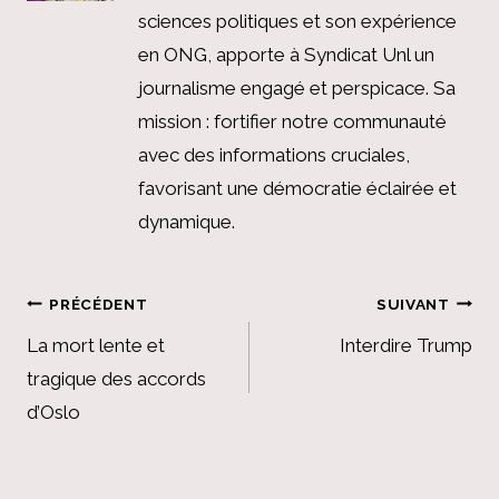
sciences politiques et son expérience
en ONG, apporte à Syndicat Unl un
journalisme engagé et perspicace. Sa
mission : fortifier notre communauté
avec des informations cruciales,
favorisant une démocratie éclairée et
dynamique.
Navigation
PRÉCÉDENT
SUIVANT
de
La mort lente et
Interdire Trump
tragique des accords
l’article
d’Oslo