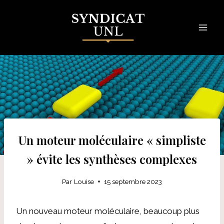
Skip
to
content
Un moteur moléculaire « simpliste
» évite les synthèses complexes
Par
Louise
15 septembre 2023
Un nouveau moteur moléculaire, beaucoup plus