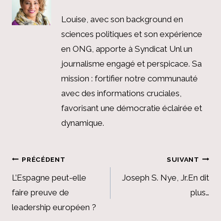
Louise, avec son background en
sciences politiques et son expérience
en ONG, apporte à Syndicat Unl un
journalisme engagé et perspicace. Sa
mission : fortifier notre communauté
avec des informations cruciales,
favorisant une démocratie éclairée et
dynamique.
Navigation
PRÉCÉDENT
SUIVANT
de
L’Espagne peut-elle
Joseph S. Nye, Jr.En dit
faire preuve de
plus…
l’article
leadership européen ?