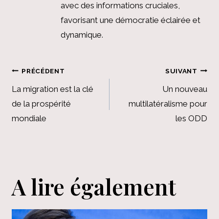
avec des informations cruciales,
favorisant une démocratie éclairée et
dynamique.
Navigation
PRÉCÉDENT
SUIVANT
de
La migration est la clé
Un nouveau
de la prospérité
multilatéralisme pour
l’article
mondiale
les ODD
A lire également