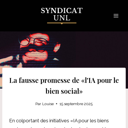
Skip
to
content
La fausse promesse de «l'IA pour le
bien social»
Par
Louise
15 septembre 2025
En colportant des initiatives «IA pour les biens