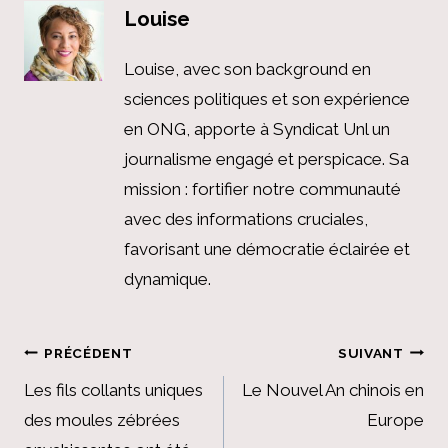
Louise
Louise, avec son background en
sciences politiques et son expérience
en ONG, apporte à Syndicat Unl un
journalisme engagé et perspicace. Sa
mission : fortifier notre communauté
avec des informations cruciales,
favorisant une démocratie éclairée et
dynamique.
Navigation
PRÉCÉDENT
SUIVANT
de
Les fils collants uniques
Le Nouvel An chinois en
des moules zébrées
Europe
l’article