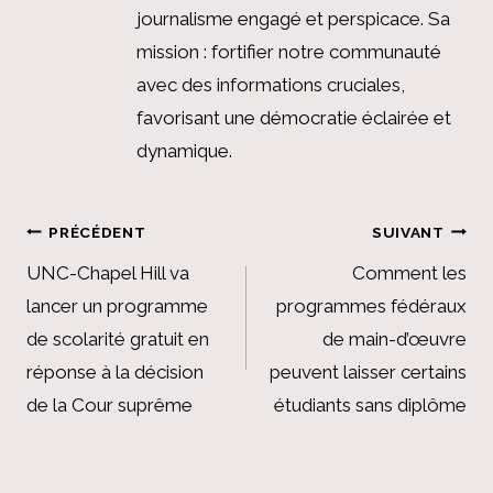
journalisme engagé et perspicace. Sa
mission : fortifier notre communauté
avec des informations cruciales,
favorisant une démocratie éclairée et
dynamique.
Navigation
PRÉCÉDENT
SUIVANT
de
UNC-Chapel Hill va
Comment les
lancer un programme
programmes fédéraux
l’article
de scolarité gratuit en
de main-d’œuvre
réponse à la décision
peuvent laisser certains
de la Cour suprême
étudiants sans diplôme