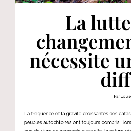
La lutte
changemen
nécessite un
dif
Par
Louis
La fréquence et la gravité croissantes des catas
peuples autochtones ont toujours compris : lors
que de vivre en harmonie avec elle, la nature ré