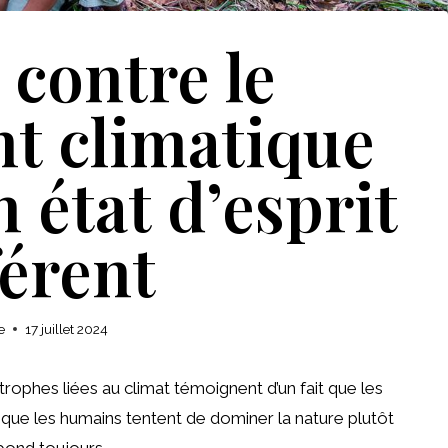
 contre le
t climatique
 état d’esprit
férent
e
17 juillet 2024
trophes liées au climat témoignent d’un fait que les
que les humains tentent de dominer la nature plutôt
pond toujours.