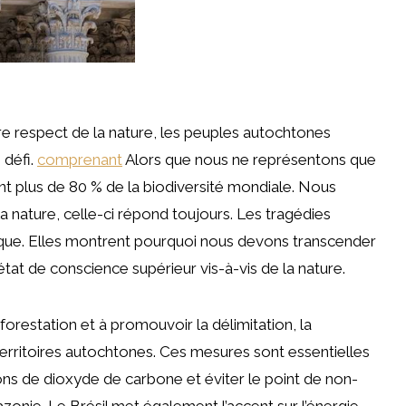
e respect de la nature, les peuples autochtones
 défi.
comprenant
Alors que nous ne représentons que
nt plus de 80 % de la biodiversité mondiale. Nous
nature, celle-ci répond toujours. Les tragédies
mique. Elles montrent pourquoi nous devons transcender
état de conscience supérieur vis-à-vis de la nature.
éforestation et à promouvoir la délimitation, la
erritoires autochtones. Ces mesures sont essentielles
sions de dioxyde de carbone et éviter le point de non-
nie. Le Brésil met également l’accent sur l’énergie