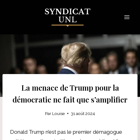
Skip
to
content
La menace de Trump pour la
démocratie ne fait que s’amplifier
Par
Louise
31 août 2024
Donald Trump n’est pas le premier démagogue