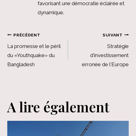
favorisant une démocratie éclairée et
dynamique.
Navigation
PRÉCÉDENT
SUIVANT
de
La promesse et le péril
Stratégie
du «Youthquake» du
d'investissement
l’article
Bangladesh
erronée de l'Europe
A lire également