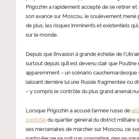
Prigozhin a rapidement accepté de se retirer e
son avance sur Moscou, le soulèvement mené par
de plus, les risques imminents et existentiels qu
sur le monde.
Depuis que l’invasion à grande échelle de l’Ukra
surtout depuis qu’il est devenu clair que Poutine n
apparemment – ​​un scénario cauchemardesque se 
laissant derrière lui une Russie fragmentée où d
– y compris le contrôle du plus grand arsenal n
Lorsque Prigozhin a accusé l’armée russe de
at
contrôle
du quartier général du district militair
ses mercenaires de marcher sur Moscou, ce scé
particulier ne se soit pas concrétisé, rien ne gara