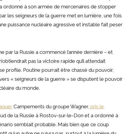
t a ordonné à son armée de mercenaires de stopper
 les seigneurs de la guerre met en lumière, une fois
’une puissance nucléaire agressive et instable fait peser
ine par la Russie a commencé l’année dernière – et
’obtiendrait pas la victoire rapide qu’il attendait
profile. Poutine pourrait être chassé du pouvoir,
ivers « seigneurs de la guerre » se disputent le pouvoir
ucléaire du monde.
taquer
Campements du groupe Wagner,
pris le
e sud de la Russie à Rostov-sur-le-Don et a ordonné à
nario semblait probable. Mais bien que ce coup
ntit qu’un autre ne suivra pas, surtout à la lumière du