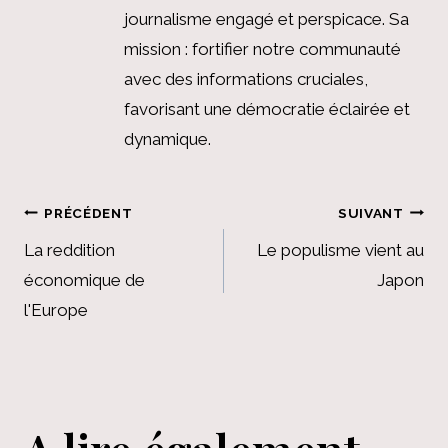
journalisme engagé et perspicace. Sa
mission : fortifier notre communauté
avec des informations cruciales,
favorisant une démocratie éclairée et
dynamique.
Navigation
PRÉCÉDENT
SUIVANT
de
La reddition
Le populisme vient au
économique de
Japon
l’article
l'Europe