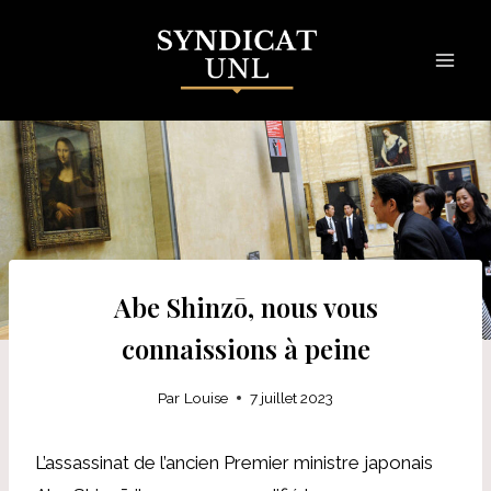
Skip
to
content
Abe Shinzō, nous vous
connaissions à peine
Par
Louise
7 juillet 2023
L’assassinat de l’ancien Premier ministre japonais