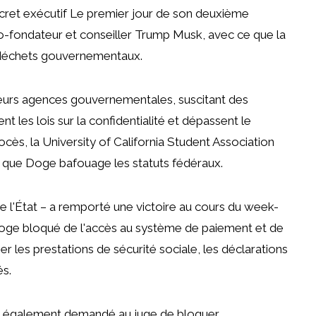
cret exécutif
Le premier jour de son deuxième
co-fondateur et conseiller Trump Musk, avec ce que la
 déchets gouvernementaux.
eurs agences gouvernementales, suscitant des
 les lois sur la confidentialité et dépassent le
ocès, la University of California Student Association
t que Doge bafouage les statuts fédéraux.
 l'État – a remporté une victoire au cours du week-
oge bloqué
de l'accès au système de paiement et de
er les prestations de sécurité sociale, les déclarations
és.
n a également demandé au juge de
bloquer