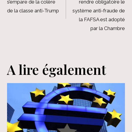
s’empare de la colère
rendre obligatoire le
l’article
de la classe anti-Trump
système anti-fraude de
la FAFSA est adopté
par la Chambre
A lire également