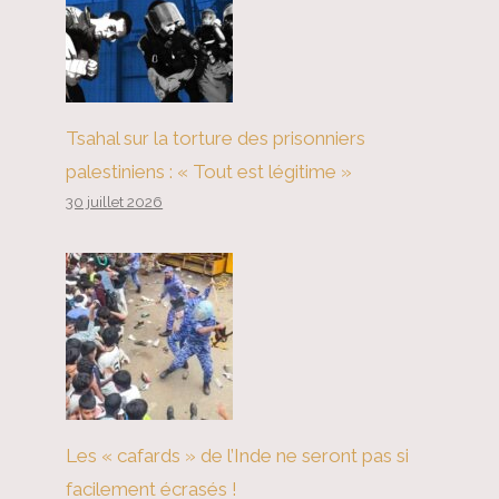
Grève de 600 000 travailleurs au
Québec : nous pouvons vaincre le
gouvernement détesté de la CAQ !
Tsahal sur la torture des prisonniers
palestiniens : « Tout est légitime »
30 juillet 2026
Les « cafards » de l’Inde ne seront pas si
facilement écrasés !