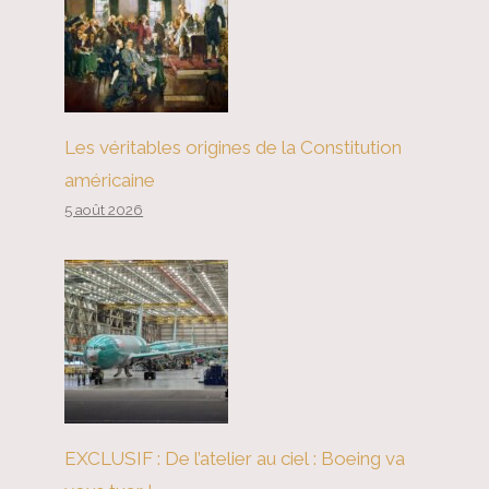
Les véritables origines de la Constitution
américaine
5 août 2026
EXCLUSIF : De l’atelier au ciel : Boeing va