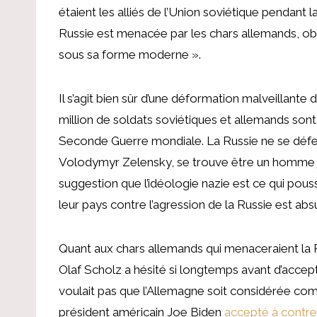
étaient les alliés de l’Union soviétique pendant l
Russie est menacée par les chars allemands, obl
sous sa forme moderne ».
Il s’agit bien sûr d’une déformation malveillante d
million de soldats soviétiques et allemands sont 
Seconde Guerre mondiale. La Russie ne se défend
Volodymyr Zelensky, se trouve être un homme j
suggestion que l’idéologie nazie est ce qui pou
leur pays contre l’agression de la Russie est a
Quant aux chars allemands qui menaceraient la Ru
Olaf Scholz a hésité si longtemps avant d’accep
voulait pas que l’Allemagne soit considérée comm
président américain Joe Biden
accepté à contr