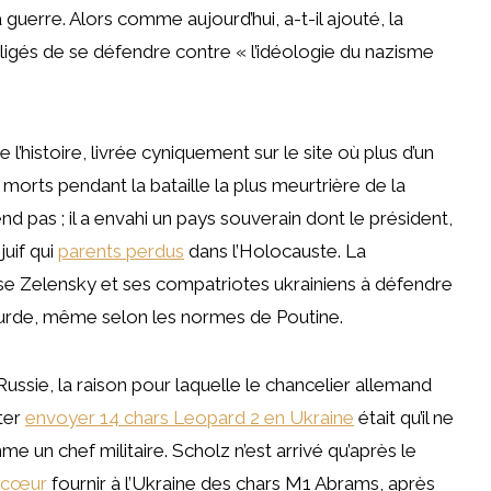
a guerre. Alors comme aujourd’hui, a-t-il ajouté, la
igés de se défendre contre « l’idéologie du nazisme
e l’histoire, livrée cyniquement sur le site où plus d’un
morts pendant la bataille la plus meurtrière de la
 pas ; il a envahi un pays souverain dont le président,
uif qui
parents perdus
dans l’Holocauste. La
sse Zelensky et ses compatriotes ukrainiens à défendre
bsurde, même selon les normes de Poutine.
ssie, la raison pour laquelle le chancelier allemand
ter
envoyer 14 chars Leopard 2 en Ukraine
était qu’il ne
e un chef militaire. Scholz n’est arrivé qu’après le
ecœur
fournir à l’Ukraine des chars M1 Abrams, après