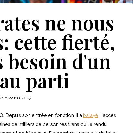
ates ne nous
 cette fierté,
 besoin d'un
au parti
se
22 mai 2025
 Depuis son entrée en fonction, il a
balayé
L'accès
aines de milliers de personnes trans ou l'a rendu
ancement de Medicaid. De nombreux projets de loi et