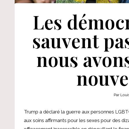
Les démocr
sauvent pas:
nous avons
nouve
Par
Loui
Trump a déclaré la guerre aux personnes LGBTQ.
aux soins affirmants pour les sexes pour des diz
efficacement inaccessible en dépouillant le fin