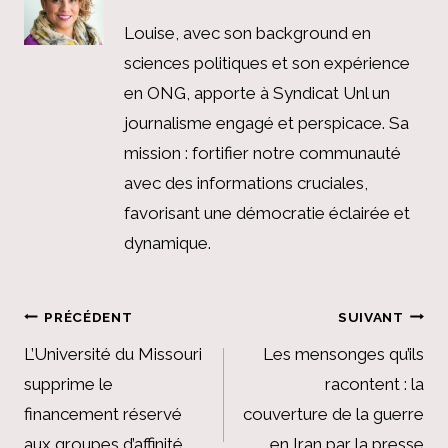
Louise, avec son background en
sciences politiques et son expérience
en ONG, apporte à Syndicat Unl un
journalisme engagé et perspicace. Sa
mission : fortifier notre communauté
avec des informations cruciales,
favorisant une démocratie éclairée et
dynamique.
Navigation
PRÉCÉDENT
SUIVANT
de
L’Université du Missouri
Les mensonges qu’ils
supprime le
racontent : la
l’article
financement réservé
couverture de la guerre
aux groupes d’affinité
en Iran par la presse