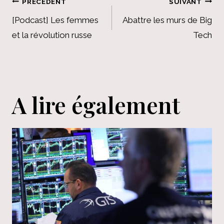
Navigation
PRÉCÉDENT
SUIVANT
de
[Podcast] Les femmes
Abattre les murs de Big
et la révolution russe
Tech
l’article
A lire également