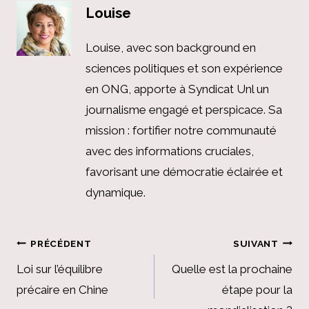
Louise
Louise, avec son background en
sciences politiques et son expérience
en ONG, apporte à Syndicat Unl un
journalisme engagé et perspicace. Sa
mission : fortifier notre communauté
avec des informations cruciales,
favorisant une démocratie éclairée et
dynamique.
Navigation
PRÉCÉDENT
SUIVANT
de
Loi sur l’équilibre
Quelle est la prochaine
précaire en Chine
étape pour la
l’article