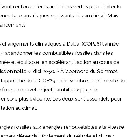
doivent renforcer leurs ambitions vertes pour limiter le
ence face aux risques croissants liés au climat. Mais
inancements.
es changements climatiques à Dubaï (COP28) l'année
« abandonner les combustibles fossiles dans les
ée et équitable, en accélérant l'action au cours de
ission nette ». d’ici 2050. » À l’approche du Sommet
 à l’approche de la COP29 en novembre, la nécessité de
 fixer un nouvel objectif ambitieux pour le
 encore plus évidente. Les deux sont essentiels pour
tation au climat.
rgies fossiles aux énergies renouvelables à la vitesse
 Danemark dépendait fortement du pétrole et du gaz.