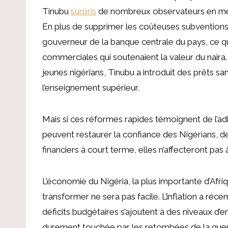
Tinubu
surpris
de nombreux observateurs en met
En plus de supprimer les coûteuses subventions
gouverneur de la banque centrale du pays, ce qu
commerciales qui soutenaient la valeur du naira. 
jeunes nigérians, Tinubu a introduit des prêts san
l’enseignement supérieur.
Mais si ces réformes rapides témoignent de l’a
peuvent restaurer la confiance des Nigérians, d
financiers à court terme, elles n’affecteront pa
L’économie du Nigéria, la plus importante d’Afri
transformer ne sera pas facile. L’inflation a réc
déficits budgétaires s’ajoutent à des niveaux d
durement touchée par les retombées de la guerr