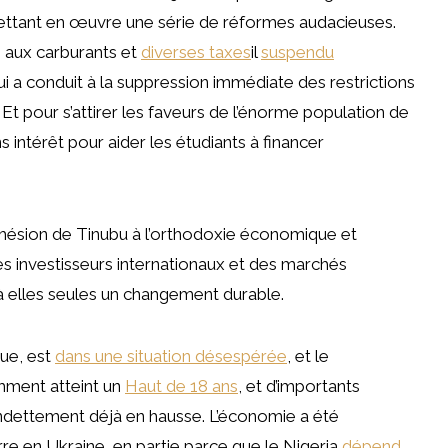
tant en œuvre une série de réformes audacieuses.
 aux carburants et
diverses taxes
il
suspendu
i a conduit à la suppression immédiate des restrictions
Et pour s’attirer les faveurs de l’énorme population de
s intérêt pour aider les étudiants à financer
dhésion de Tinubu à l’orthodoxie économique et
es investisseurs internationaux et des marchés
s à elles seules un changement durable.
que, est
dans une situation désespérée
, et le
emment atteint un
Haut de 18 ans
, et d’importants
’endettement déjà en hausse. L’économie a été
e en Ukraine, en partie parce que le Nigeria
dépend