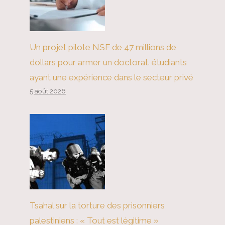
Un projet pilote NSF de 47 millions de
dollars pour armer un doctorat. étudiants
ayant une expérience dans le secteur privé
L'Europe et le prochain ordre
5 août 2026
mondial
Tsahal sur la torture des prisonniers
palestiniens : « Tout est légitime »