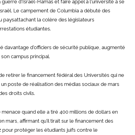
guerre d'Israël-Hamas et faire appel à l'université à se
c Israël. Le campement de Columbia a débuté
des
du pays
attachant la colère des législateurs
rrestations étudiantes.
hé davantage d'officiers de sécurité publique, augmenté
à son campus principal.
 retirer le financement fédéral des Universités qui ne
s un poste de réalisation des médias sociaux de mars
es droits civils
.
te menace quand elle
a tiré 400 millions de dollars en
mars, affirmant qu'il tirait sur le financement des
z pour protéger les étudiants juifs contre le