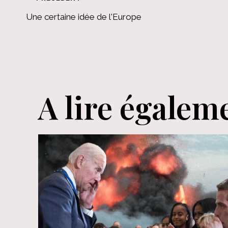
Navigation
Une certaine idée de l'Europe
de
l’article
A lire égalem