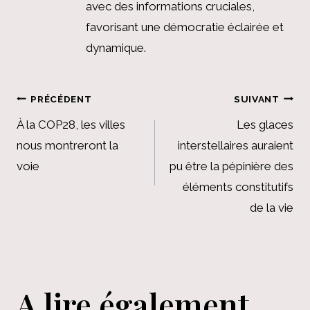
avec des informations cruciales,
favorisant une démocratie éclairée et
dynamique.
Navigation
PRÉCÉDENT
SUIVANT
de
À la COP28, les villes
Les glaces
nous montreront la
interstellaires auraient
l’article
voie
pu être la pépinière des
éléments constitutifs
de la vie
A lire également