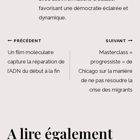
favorisant une démocratie éclairée et
dynamique.
Navigation
PRÉCÉDENT
SUIVANT
de
Un film moléculaire
Masterclass «
capture la réparation de
progressiste » de
l’article
l’ADN du début à la fin
Chicago sur la manière
de ne pas résoudre la
crise des migrants
A lire également