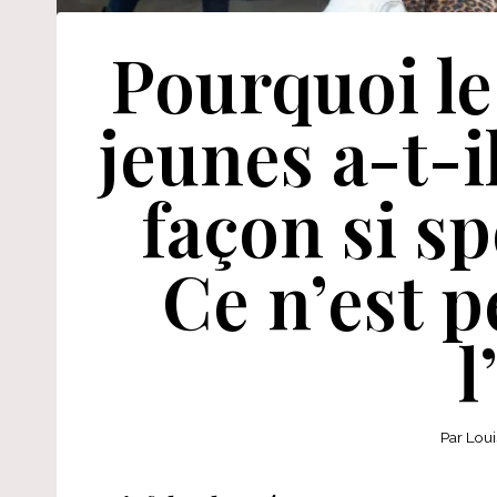
Pourquoi l
jeunes a-t-
façon si sp
Ce n’est p
l
Par
Loui