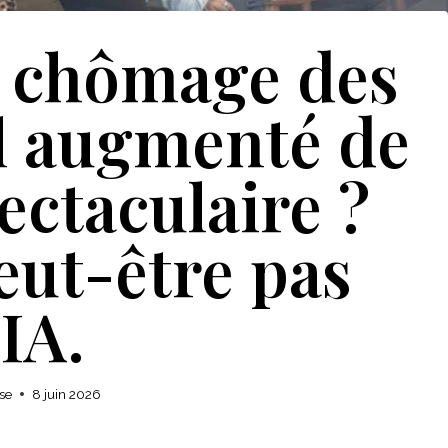
e chômage des
il augmenté de
ectaculaire ?
eut-être pas
’IA.
se
8 juin 2026