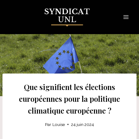
Skip
to
content
Que signifient les élections
européennes pour la politique
climatique européenne ?
Par
Louise
24 juin 2024