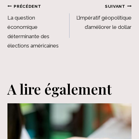
Navigation
PRÉCÉDENT
SUIVANT
de
La question
L’impératif géopolitique
économique
d’améliorer le dollar
l’article
déterminante des
élections américaines
A lire également