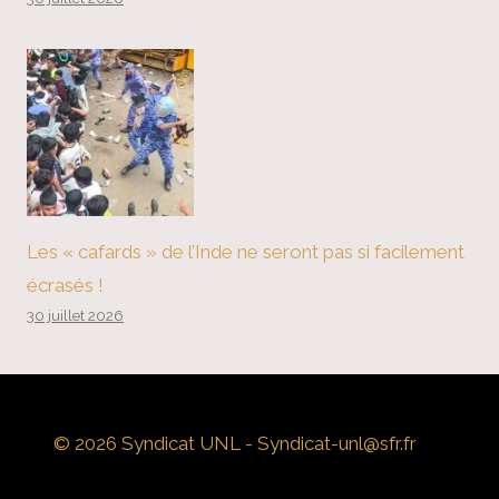
Les « cafards » de l’Inde ne seront pas si facilement
écrasés !
30 juillet 2026
© 2026 Syndicat UNL - Syndicat-unl@sfr.fr