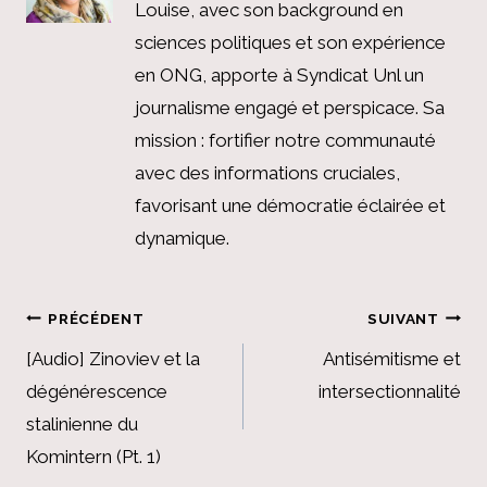
Louise, avec son background en
sciences politiques et son expérience
en ONG, apporte à Syndicat Unl un
journalisme engagé et perspicace. Sa
mission : fortifier notre communauté
avec des informations cruciales,
favorisant une démocratie éclairée et
dynamique.
Navigation
PRÉCÉDENT
SUIVANT
de
[Audio] Zinoviev et la
Antisémitisme et
dégénérescence
intersectionnalité
l’article
stalinienne du
Komintern (Pt. 1)