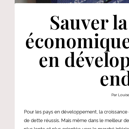
Sauver la
économique 
en dévelo
end
Par
Louis
Pour les pays en développement, la croissance 
de dette réussis. Mais même dans le meilleur des
plus lente et plus orientée vers le marché intér