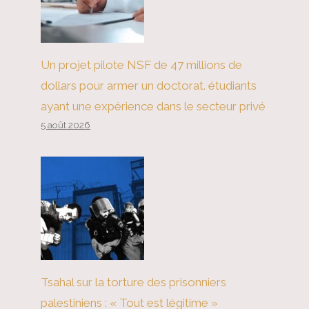
Un projet pilote NSF de 47 millions de
dollars pour armer un doctorat. étudiants
ayant une expérience dans le secteur privé
Elon Musk et le renouveau
5 août 2026
absolutiste
Tsahal sur la torture des prisonniers
palestiniens : « Tout est légitime »