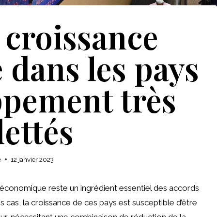
 croissance
dans les pays
ppement très
ettés
e
12 janvier 2023
économique reste un ingrédient essentiel des accords
 cas, la croissance de ces pays est susceptible d’être
ieur, nécessitant une combinaison de réduction de la