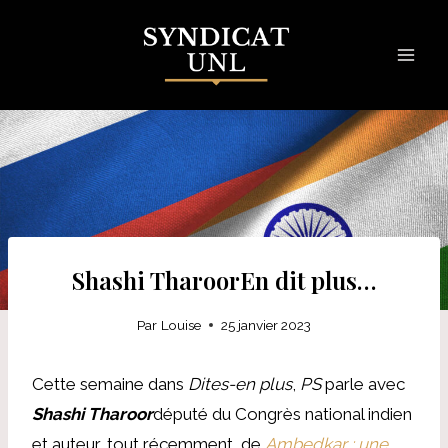
Skip
to
content
Shashi TharoorEn dit plus…
Par
Louise
25 janvier 2023
Cette semaine dans
Dites-en plus
,
PS
parle avec
Shashi Tharoor
député du Congrès national indien
et auteur, tout récemment, de
Ambedkar : une