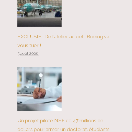
EXCLUSIF : De l’atelier au ciel : Boeing va
vous tuer !
5 août 2026
Le casse-tête de l'immigration
Un projet pilote NSF de 47 millions de
dans les pays riches
dollars pour armer un doctorat. étudiants