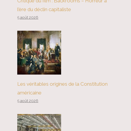
Critique du film : Backrooms – Horreur à
l’ère du déclin capitaliste
5 août 2026
Une famine de la fabrication
impérialiste
Les véritables origines de la Constitution
américaine
5 août 2026