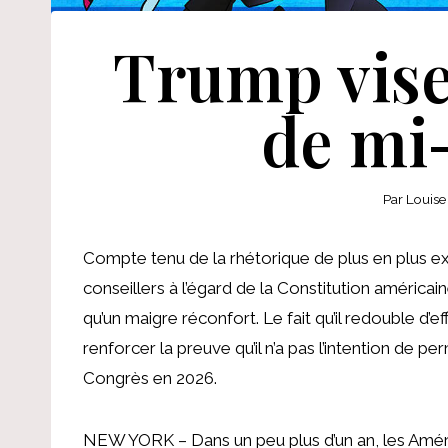
Trump vise 
de mi
Par
Louise
Compte tenu de la rhétorique de plus en plus 
conseillers à l’égard de la Constitution américai
qu’un maigre réconfort. Le fait qu’il redouble d’e
renforcer la preuve qu’il n’a pas l’intention de pe
Congrès en 2026.
NEW YORK – Dans un peu plus d’un an, les Améric