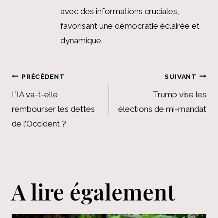
avec des informations cruciales,
favorisant une démocratie éclairée et
dynamique.
Navigation
PRÉCÉDENT
SUIVANT
de
L’IA va-t-elle
Trump vise les
rembourser les dettes
élections de mi-mandat
l’article
de l’Occident ?
A lire également