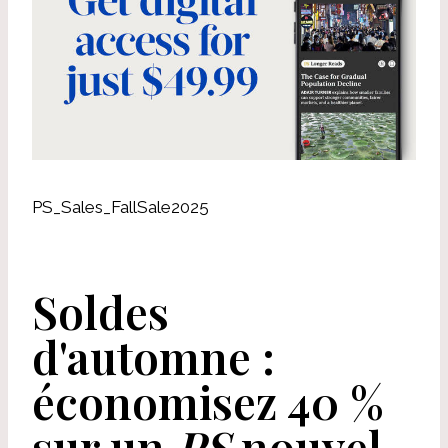
PS_Sales_FallSale2025
Soldes
d'automne :
économisez 40 %
sur un
PS
nouvel