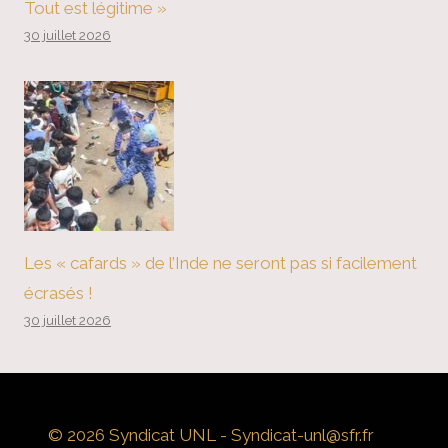
Tout est légitime »
30 juillet 2026
Les « cafards » de l’Inde ne seront pas si facilement
écrasés !
30 juillet 2026
© 2026 Syndicat UNL - Syndicat-unl@sfr.fr