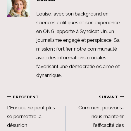
Louise, avec son background en
sciences politiques et son expérience
en ONG, apporte à Syndicat Unl un
journalisme engagé et perspicace. Sa
mission : fortifier notre communauté
avec des informations cruciales,
favorisant une démocratie éclairée et
dynamique.
Navigation
PRÉCÉDENT
SUIVANT
de
L’Europe ne peut plus
Comment pouvons-
se permettre la
nous maintenir
l’article
désunion
l’efficacité des