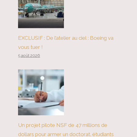
L’Inde peut-elle devenir une
économie développée d’ici le
EXCLUSIF : De l’atelier au ciel : Boeing va
milieu du siècle ?
vous tuer !
5 août 2026
Un projet pilote NSF de 47 millions de
dollars pour armer un doctorat. étudiants