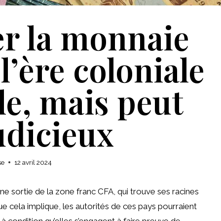
r la monnaie
l’ère coloniale
ile, mais peut
udicieux
se
12 avril 2024
une sortie de la zone franc CFA, qui trouve ses racines
ue cela implique, les autorités de ces pays pourraient
à condition qu’elles s’engagent à faire preuve de