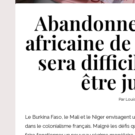
Abandonne
africaine de 
sera diffic
être j
Par
Loui
Le Burkina Faso, le Mali et le Niger envisagent 
dans le colonialisme français. Malgré les défis q
faire fonctionner un nouveau régime monétaire, 