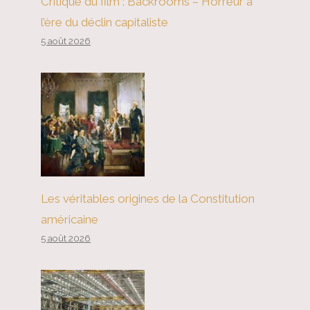
Critique du film : Backrooms – Horreur à
l’ère du déclin capitaliste
Qui fait partie du monde libre ?
5 août 2026
Les véritables origines de la Constitution
américaine
5 août 2026