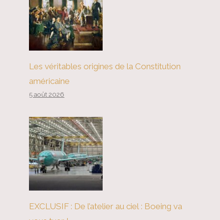
Les véritables origines de la Constitution
américaine
5 août 2026
EXCLUSIF : De l’atelier au ciel : Boeing va