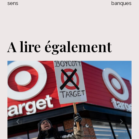
l’article
sens
banques
A lire également