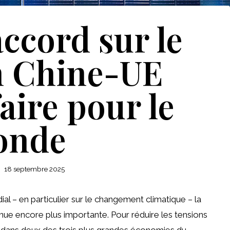
ccord sur le
n Chine-UE
aire pour le
onde
18 septembre 2025
l – en particulier sur le changement climatique – la
nue encore plus importante. Pour réduire les tensions
es dans deux des trois plus grandes économies du