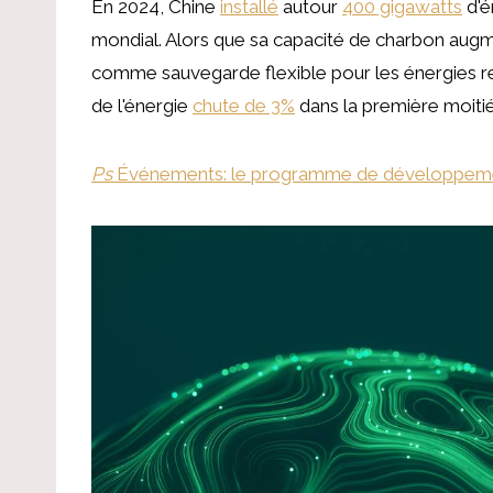
En 2024, Chine
installé
autour
400 gigawatts
d'é
mondial. Alors que sa capacité de charbon augmen
comme sauvegarde flexible pour les énergies r
de l'énergie
chute de 3%
dans la première moiti
Ps
Événements: le programme de développeme